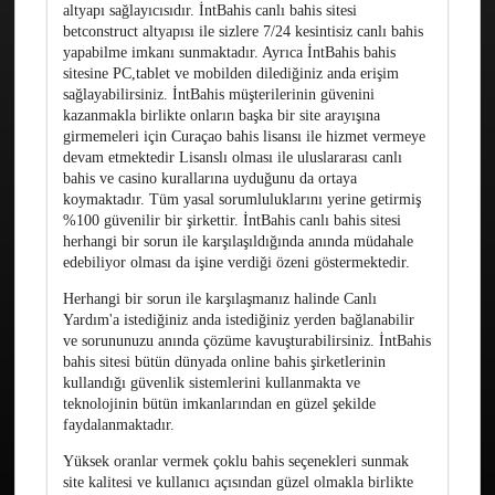
altyapı sağlayıcısıdır. İntBahis canlı bahis sitesi
betconstruct altyapısı ile sizlere 7/24 kesintisiz canlı bahis
yapabilme imkanı sunmaktadır. Ayrıca İntBahis bahis
sitesine PC,tablet ve mobilden dilediğiniz anda erişim
sağlayabilirsiniz. İntBahis müşterilerinin güvenini
kazanmakla birlikte onların başka bir site arayışına
girmemeleri için Curaçao bahis lisansı ile hizmet vermeye
devam etmektedir Lisanslı olması ile uluslararası canlı
bahis ve casino kurallarına uyduğunu da ortaya
koymaktadır. Tüm yasal sorumluluklarını yerine getirmiş
%100 güvenilir bir şirkettir. İntBahis canlı bahis sitesi
herhangi bir sorun ile karşılaşıldığında anında müdahale
edebiliyor olması da işine verdiği özeni göstermektedir.
Herhangi bir sorun ile karşılaşmanız halinde Canlı
Yardım'a istediğiniz anda istediğiniz yerden bağlanabilir
ve sorununuzu anında çözüme kavuşturabilirsiniz. İntBahis
bahis sitesi bütün dünyada online bahis şirketlerinin
kullandığı güvenlik sistemlerini kullanmakta ve
teknolojinin bütün imkanlarından en güzel şekilde
faydalanmaktadır.
Yüksek oranlar vermek çoklu bahis seçenekleri sunmak
site kalitesi ve kullanıcı açısından güzel olmakla birlikte