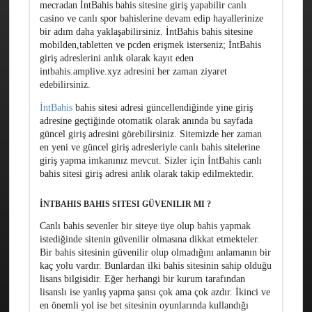
mecradan İntBahis bahis sitesine giriş yapabilir canlı
casino ve canlı spor bahislerine devam edip hayallerinize
bir adım daha yaklaşabilirsiniz. İntBahis bahis sitesine
mobilden,tabletten ve pcden erişmek isterseniz; İntBahis
giriş adreslerini anlık olarak kayıt eden
intbahis.amplive.xyz adresini her zaman ziyaret
edebilirsiniz.
İntBahis
bahis sitesi adresi güncellendiğinde yine giriş
adresine geçtiğinde otomatik olarak anında bu sayfada
güncel giriş adresini görebilirsiniz. Sitemizde her zaman
en yeni ve güncel giriş adresleriyle canlı bahis sitelerine
giriş yapma imkanınız mevcut. Sizler için İntBahis canlı
bahis sitesi giriş adresi anlık olarak takip edilmektedir.
İNTBAHIS BAHIS SITESI GÜVENILIR MI ?
Canlı bahis sevenler bir siteye üye olup bahis yapmak
istediğinde sitenin güvenilir olmasına dikkat etmekteler.
Bir bahis sitesinin güvenilir olup olmadığını anlamanın bir
kaç yolu vardır. Bunlardan ilki bahis sitesinin sahip olduğu
lisans bilgisidir. Eğer herhangi bir kurum tarafından
lisanslı ise yanlış yapma şansı çok ama çok azdır. İkinci ve
en önemli yol ise bet sitesinin oyunlarında kullandığı